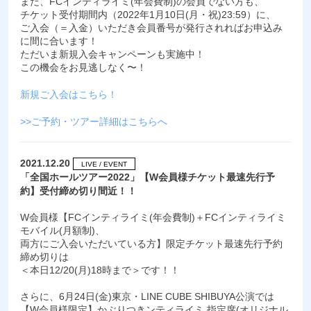
まだ、FCインティライミ(年会費制)の会員でない方も、
チケット受付期間内（2022年1月10日(月・祝)23:59）に、
ご入会（＝入金）いただき会員番号が発行されればお申込み
に間に合います！
ただいま新規入会キャンペーンも実施中！
この機会をお見逃しなく〜！
新規ご入会はこちら！
>>ご予約・ツアー詳細はこちらへ
2021.12.20
LIVE / EVENT
「全国ホールツアー2022」【W会員様チケット最速先行予
約】受付締め切り間近！！
W会員様【FCインティライミ(年会費制)＋FCインティライミ
モバイル(月額制)、
両方にご入会いただいている方】限定チケット最速先行予約
締め切りは
＜本日12/20(月)18時まで＞です！！
さらに、6月24日(金)東京・LINE CUBE SHIBUYA公演では
【W会員様限定】かぶりつきンティライミ 指定席(オリジナル