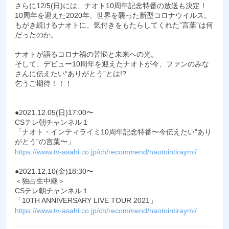
さらに12/5(日)には、ナオト10周年記念特番の放送も決定！
10周年を迎えた2020年、世界を襲った新型コロナウイルス。
もがき続けるナオトに、気付きをもたらしてくれた”言葉”は何
だったのか。
ナオトが語るコロナ禍の苦悩と未来への光。
そして、デビュー10周年を迎えたナオトが今、ファンのみな
さんに伝えたい“ありがとう”とは!?
乞うご期待！！！
●2021.12.05(日)17:00〜
CSテレ朝チャンネル１
「ナオト・インティライミ10周年記念特番〜今伝えたい”あり
がとう”の言葉〜」
https://www.tv-asahi.co.jp/ch/recommend/naotointiraymi/
●2021.12.10(金)18:30〜
＜独占生中継＞
CSテレ朝チャンネル１
「10TH ANNIVERSARY LIVE TOUR 2021」
https://www.tv-asahi.co.jp/ch/recommend/naotointiraymi/