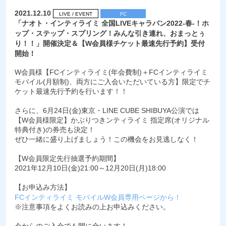
2021.12.10
LIVE / EVENT
FC
「ナオト・インティライミ 全国LIVEキャラバン2022-春-！ホ
ップ・ステップ・スプリング！みんな引き連れ、おまっとぅ
り！！」開催決定＆【W会員様チケット最速先行予約】受付
開始！
W会員様【FCインティライミ(年会費制)＋FCインティライミ
モバイル(月額制)、両方にご入会いただいている方】限定でチ
ケット最速先行予約を行います！！
さらに、6月24日(金)東京・LINE CUBE SHIBUYA公演では
【W会員様限定】かぶりつきンティライミ 指定席(オリジナル
特典付き)の券売も決定！
ぜひ一緒に盛り上げましょう！この機会をお見逃しなく！
【W会員限定先行抽選予約期間】
2021年12月10日(金)21:00～12月20日(月)18:00
【お申込み方法】
FCインティライミ モバイルW会員専用ページから！
※注意事項をよくお読みの上お申込みください。