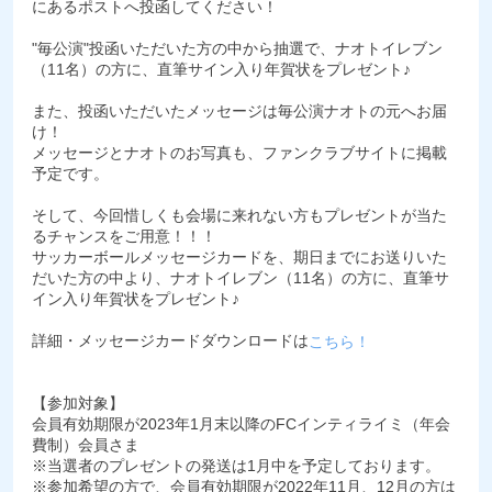
にあるポストへ投函してください！
"毎公演"投函いただいた方の中から抽選で、ナオトイレブン
（11名）の方に、直筆サイン入り年賀状をプレゼント♪
また、投函いただいたメッセージは毎公演ナオトの元へお届
け！
メッセージとナオトのお写真も、ファンクラブサイトに掲載
予定です。
そして、今回惜しくも会場に来れない方もプレゼントが当た
るチャンスをご用意！！！
サッカーボールメッセージカードを、期日までにお送りいた
だいた方の中より、ナオトイレブン（11名）の方に、直筆サ
イン入り年賀状をプレゼント♪
詳細・メッセージカードダウンロードは
こちら！
【参加対象】
会員有効期限が2023年1月末以降のFCインティライミ（年会
費制）会員さま
※当選者のプレゼントの発送は1月中を予定しております。
※参加希望の方で、会員有効期限が2022年11月、12月の方は