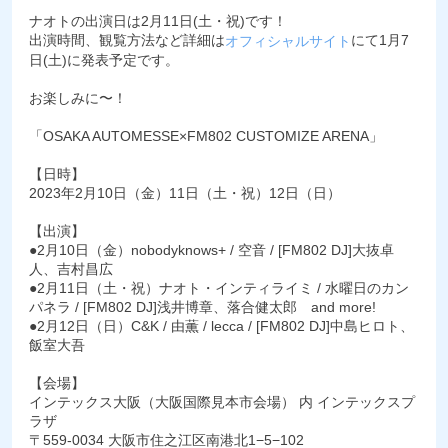
ナオトの出演日は2月11日(土・祝)です！
出演時間、観覧方法など詳細は
にて1月7
オフィシャルサイト
日(土)に発表予定です。
お楽しみに〜！
「OSAKA AUTOMESSE×FM802 CUSTOMIZE ARENA」
【日時】
2023年2月10日（金）11日（土・祝）12日（日）
【出演】
●2月10日（金）nobodyknows+ / 空音 / [FM802 DJ]大抜卓
人、吉村昌広
●2月11日（土・祝）ナオト・インティライミ / 水曜日のカン
パネラ / [FM802 DJ]浅井博章、落合健太郎 and more!
●2月12日（日）C&K / 由薫 / lecca / [FM802 DJ]中島ヒロト、
飯室大吾
【会場】
インテックス大阪（大阪国際見本市会場） 内 インテックスプ
ラザ
〒559-0034 大阪市住之江区南港北1−5−102