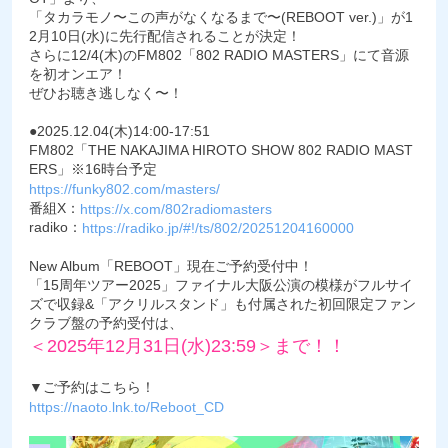
「タカラモノ〜この声がなくなるまで〜(REBOOT ver.)」が1
2月10日(水)に先行配信されることが決定！
さらに12/4(木)のFM802「802 RADIO MASTERS」にて音源
を初オンエア！
ぜひお聴き逃しなく〜！
●2025.12.04(木)14:00-17:51
FM802「THE NAKAJIMA HIROTO SHOW 802 RADIO MAST
ERS」※16時台予定
https://funky802.com/masters/
番組X：
https://x.com/802radiomasters
radiko：
https://radiko.jp/#!/ts/802/20251204160000
New Album「REBOOT」現在ご予約受付中！
「15周年ツアー2025」ファイナル大阪公演の模様がフルサイ
ズで収録&「アクリルスタンド」も付属された初回限定ファン
クラブ盤の予約受付は、
＜2025年12月31日(水)23:59＞まで！！
▼ご予約はこちら！
https://naoto.lnk.to/Reboot_CD