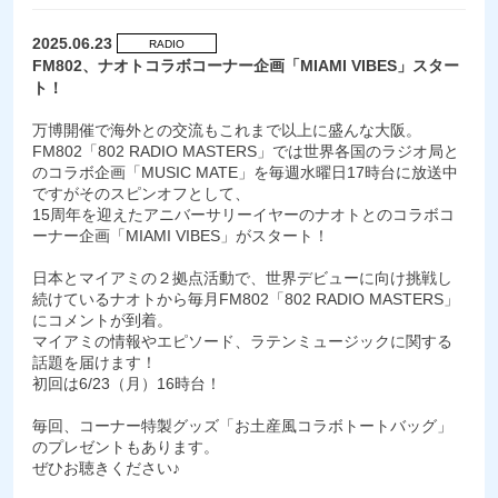
2025.06.23
RADIO
FM802、ナオトコラボコーナー企画「MIAMI VIBES」スター
ト！
万博開催で海外との交流もこれまで以上に盛んな大阪。
FM802「802 RADIO MASTERS」では世界各国のラジオ局と
のコラボ企画「MUSIC MATE」を毎週水曜日17時台に放送中
ですがそのスピンオフとして、
15周年を迎えたアニバーサリーイヤーのナオトとのコラボコ
ーナー企画「MIAMI VIBES」がスタート！
日本とマイアミの２拠点活動で、世界デビューに向け挑戦し
続けているナオトから毎月FM802「802 RADIO MASTERS」
にコメントが到着。
マイアミの情報やエピソード、ラテンミュージックに関する
話題を届けます！
初回は6/23（月）16時台！
毎回、コーナー特製グッズ「お土産風コラボトートバッグ」
のプレゼントもあります。
ぜひお聴きください♪