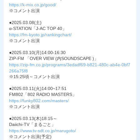
https://k-mix.co.jp/good/
※コメント出演
●2025.03.08(土)
α-STATION「J-AC TOP 40」
https://fm-kyoto.jp/rankingchart/
※コメント出演
●2025.03.10(月)14:00-16:30
ZIP-FM 「OVER VIEW (内SOUNDSCAPE )」
https://zip-fm.co.jp/programs/3edadf69-b821-480c-ab4e-0bf7
266a75f8
※15:25頃～コメント出演
●2025.03.11(火)14:00~17:51
FM802「802 RADIO MASTERS」
https://funky802.com/masters/
※コメント出演
●2025.03.13(木)18:15～
Daiichi-TV「まるごと」
https://www.tv-sdt.co.jp/marugoto/
※コメント出演(予定)