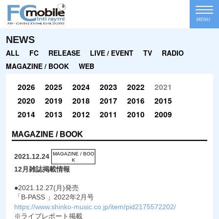
MENU
NEWS
ALL
FC
RELEASE
LIVE / EVENT
TV
RADIO
MAGAZINE / BOOK
WEB
2026
2025
2024
2023
2022
2021
2020
2019
2018
2017
2016
2015
2014
2013
2012
2011
2010
2009
MAGAZINE / BOOK
MAGAZINE / BOO
2021.12.24
K
12月雑誌掲載情報
●2021.12.27(月)発売
「B-PASS 」2022年2月号
https://www.shinko-music.co.jp/item/pid2175572202/
※ライブレポート掲載