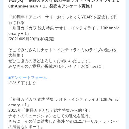
9/29(水) 「別冊カドカワ 総力特集 ナオト・インティライミ 1
0thAnniversary + 1」発売＆アンケート実施！
”10周年！アニバーサリーおまっとぅりYEAR”を記念して刊
行される
「別冊カドカワ 総力特集 ナオト・インティライミ 10thAnniv
ersary + 1」
(2021年9月29日(水)発売)
そこでみなさんにナオト・インティライミのライブの魅力を
大募集！
ぜひご協力のほどよろしくお願いいたします。
みなさんのご意見が掲載されるかも？！お楽しみに！
■アンケートフォーム
※8/15(日)まで
「別冊カドカワ 総力特集 ナオト・インティライミ 10thAnniv
ersary + 1」
2013年「別冊カドカワ」総力特集から約7年。
ナオトのミュージシャンとしての進化を追う。
さらに、その間に結実した海外 でのユニバーサル・ラテンへ
の展開もレポート。