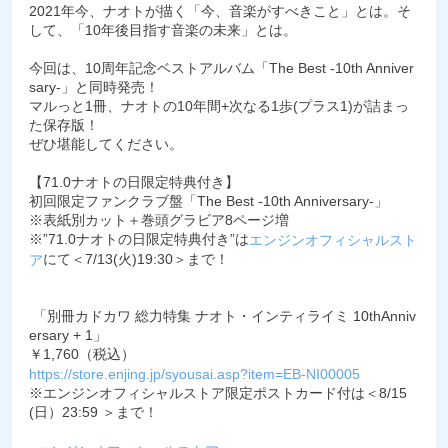
2021年今、ナオトが描く「今、音楽がすべきこと」とは。そ
して、「10年後目指す音楽の未来」とは。
今回は、10周年記念ベストアルバム「The Best -10th Anniver
sary-」と同時発売！
マルっと1冊、ナオトの10年間+次なる1歩(プラス1)が詰まっ
た保存版！
ぜひ堪能してください。
【71.0ナオトの日限定特典付き】
初回限定ファンクラブ盤「The Best -10th Anniversary-」
※表紙別カット＋巻頭グラビア8ページ増
※”71.0ナオトの日限定特典付き”は
エンジンオフィシャルスト
にて＜7/13(火)19:30＞まで！
ア
「別冊カドカワ 総力特集 ナオト・インティライミ 10thAnniv
ersary + 1」
￥1,760（税込）
https://store.enjing.jp/syousai.asp?item=EB-NI00005
※エンジンオフィシャルストア限定ポストカード付は＜8/15
(日）23:59 ＞まで！