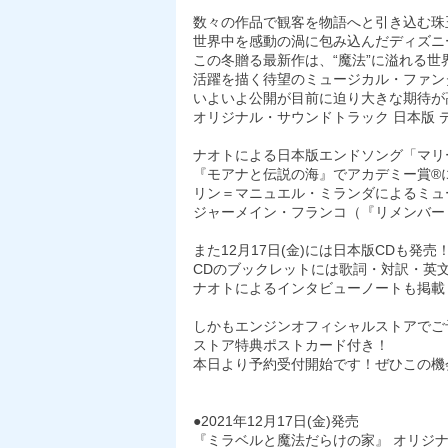
数々の作品で観客を物語へと引き込む珠
世界中を感動の渦に包み込んだディズニ
この冬贈る最新作は、“魔法”に溢れる
活躍を描く待望のミュージカル・ファン
いよいよ公開が目前に迫り大きな期待が
オリジナル・サウンドトラック 日本版
ナオトによる日本版エンドソング「マリ
『モアナと伝説の海』でアカデミー賞®
リン＝マニュエル・ミランダによるミュ
ジャーメイン・フランコ（『リメンバー
また12月17日(金)には日本版CDも発売
CDのブックレットには歌詞・対訳・英
ナオトによるインタビューノートも掲載
しかもエンジンオフィシャルストアでご
ストア特典ポストカード付き！
本日より予約受付開始です！ぜひこの機
●2021年12月17日(金)発売
『ミラベルと魔法だらけの家』 オリジ