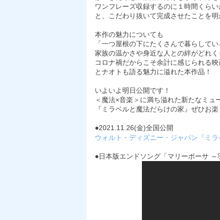
ワンフレーズ収録するのに１時間くらい
と、こだわり抜いて完成させたことを明
本作の魅力についても
「一つ屋根の下にたくさんで暮らしてい
家族の温かさや身近な人との絆がどれく
コロナ禍だからこそ余計に感じられる映
とナオトも語る魅力に溢れた本作品！
いよいよ明日公開です！
＜魔法×音楽＞に満ち溢れた新たなミュ
『ミラベルと魔法だらけの家』ぜひお楽
●2021.11.26(金)全国公開
ウォルト・ディズニー・ジャパン『ミラ
●日本版エンドソング「マリーポーサ 