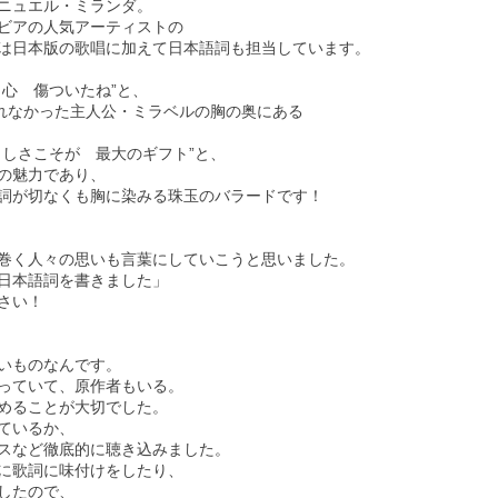
ニュエル・ミランダ。
ビアの人気アーティストの
は日本版の歌唱に加えて日本語詞も担当しています。
心 傷ついたね”と、
られなかった主人公・ミラベルの胸の奥にある
さしさこそが 最大のギフト”と、
の魅力であり、
詞が切なくも胸に染みる珠玉のバラードです！
巻く人々の思いも言葉にしていこうと思いました。
日本語詞を書きました」
さい！
いものなんです。
っていて、原作者もいる。
めることが大切でした。
ているか、
スなど徹底的に聴き込みました。
に歌詞に味付けをしたり、
したので、