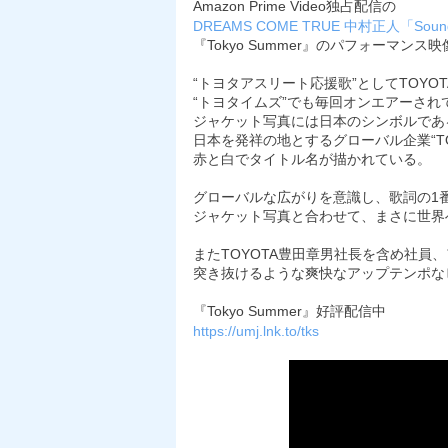
Amazon Prime Video独占配信の
DREAMS COME TRUE 中村正人「Sound
『Tokyo Summer』のパフォーマンス
“トヨタアスリート応援歌”としてTOYO
“トヨタイムズ”でも毎回オンエアーされ
ジャケット写真には日本のシンボルであ
日本を発祥の地とするグローバル企業“TO
赤と白でタイトル名が描かれている。
グローバルな広がりを意識し、歌詞の1
ジャケット写真と合わせて、まさに世界
またTOYOTA豊田章男社長を含め社員
突き抜けるような爽快なアップテンポな
『Tokyo Summer』好評配信中
https://umj.lnk.to/tks