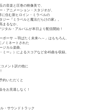
玉の音楽と圧巻の映像美で、
ー・アニメーション・スタジオが、
世界に住む新ヒロイン・ミラベルの
タジー『ミラベルと魔法だらけの家』。
高まるなか、
 デジタル・アルバムが本日より配信開始！
ーポーサ ～羽ばたく未来へ～」はもちろん、
にノミネートされた
ージカル楽曲、
・ミー』）によるスコアなど全45曲を収録。
！
文コメント訳の他に
！
予約いただくと
会をお見逃しなく！
ナル・サウンドトラック