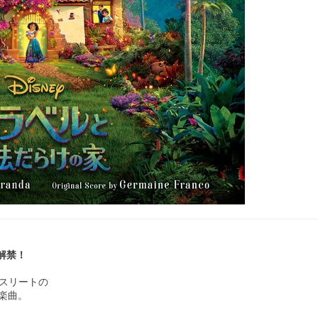
eo解禁！
アスリートの
楽曲。