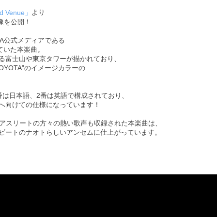
より
 Venue」
映像を公開！
TA公式メディアである
ていた本楽曲。
る富士山や東京タワーが描かれており、
YOTA”のイメージカラーの
番は日本語、2番は英語で構成されており、
へ向けての仕様になっています！
、アスリートの方々の熱い歌声も収録された本楽曲は、
ビートのナオトらしいアンセムに仕上がっています。