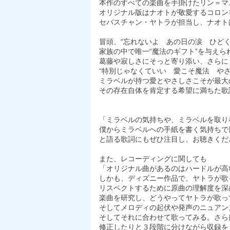
本作のすべての楽曲を手掛けたリン＝マ
オリジナル版はナオトが敬愛するコロン
セバスチャン・ヤトラが担当し、ナオト
冒頭、“忘れないよ あの日の涙 ひどく
家族の中で唯一“魔法のギフト”を与え
葛藤や寂しさにそっと寄り添い、さらに
“特別じゃなくていい 愛こそ魔法 や
ミラベルが持つ愛とやさしさこそが最大
その存在自体を肯定する希望に満ちた歌
「ミラベルの気持ちや、ミラベルを取り
僕からミラベルへの手紙を書く気持ちで
と語る歌詞にもぜひ注目し、お聴きくだ
また、レコーディングに関しても
「オリジナル曲があるのはハードルが高
しかも、ディズニー作品で、ヤトラが歌
リスペクトするために原曲の理解度を深
楽曲を研究し、どうやってヤトラが歌っ
そしてメロディの起伏や発声のニュアン
そしてそれに合わせて歌ってみる。さら
修正したりと３段階に分けながら収録を