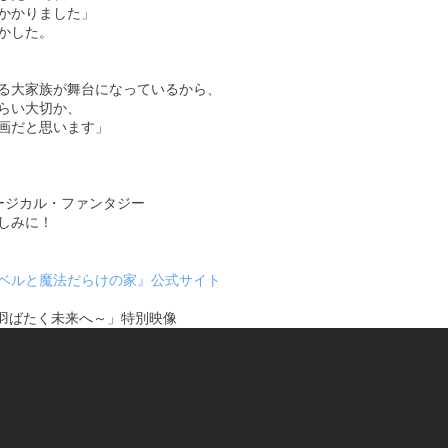
かかりました」
かした。
る大家族が舞台になっているから、
らい大切か、
画だと思います」
ージカル・ファンタジー
しみに！
ベルと魔法だらけの家』公式サイト
～羽ばたく未来へ～」特別映像