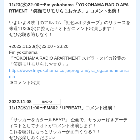
11/23(水)22:00〜Fm yokohama『YOKOHAMA RADIO APA
RTMENT 「笑顔モリモリらじお☆彡」』コメント出演！
いよいよ８枚目のアルバム「虹色∞オクターブ」のリリースを
来週11/30(水)に控えたナオトがコメント出演します！
ぜひお聴き逃しなく！
●2022.11.23(水)22:00～23:20
Fm yokohama
『YOKOHAMA RADIO APARTMENT スピラ・スピカ幹葉の
「笑顔モリモリらじお☆彡」』
https://www.fmyokohama.co.jp/program/yra_egaomorimorira
dio
※コメント出演
2022.11.08
RADIO
11/17(木)11:00〜FM802「UPBEAT!」コメント出演！
「サッカーをカタールBEAT!」 企画で、サッカー好きアーテ
ィストとしてナオトがコメント出演します！
これを聴けばもっとサッカーが面白くなる？！
ぜひお楽しみください♪