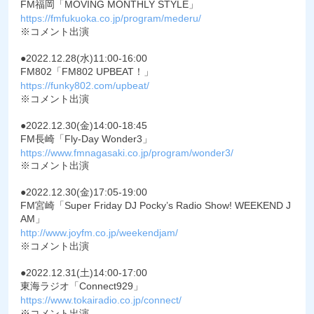
FM福岡「MOVING MONTHLY STYLE」
https://fmfukuoka.co.jp/program/mederu/
※コメント出演
●2022.12.28(水)11:00-16:00
FM802「FM802 UPBEAT！」
https://funky802.com/upbeat/
※コメント出演
●2022.12.30(金)14:00-18:45
FM長崎「Fly-Day Wonder3」
https://www.fmnagasaki.co.jp/program/wonder3/
※コメント出演
●2022.12.30(金)17:05-19:00
FM宮崎「Super Friday DJ Pocky’s Radio Show! WEEKEND J
AM」
http://www.joyfm.co.jp/weekendjam/
※コメント出演
●2022.12.31(土)14:00-17:00
東海ラジオ「Connect929」
https://www.tokairadio.co.jp/connect/
※コメント出演