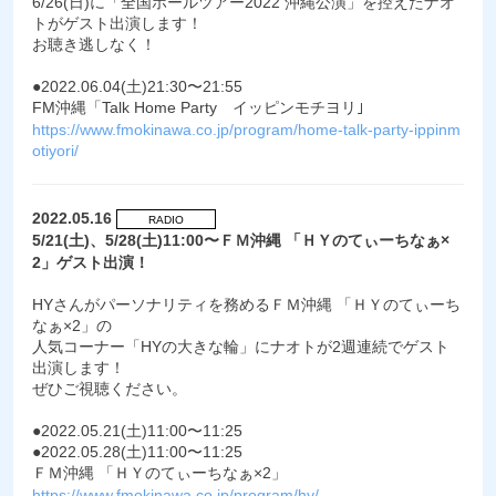
6/26(日)に「全国ホールツアー2022 沖縄公演」を控えたナオ
トがゲスト出演します！
お聴き逃しなく！
●2022.06.04(土)21:30〜21:55
FM沖縄「Talk Home Party イッピンモチヨリ｣
https://www.fmokinawa.co.jp/program/home-talk-party-ippinm
otiyori/
2022.05.16
RADIO
5/21(土)、5/28(土)11:00〜ＦＭ沖縄 「ＨＹのてぃーちなぁ×
2」ゲスト出演！
HYさんがパーソナリティを務めるＦＭ沖縄 「ＨＹのてぃーち
なぁ×2」の
人気コーナー「HYの大きな輪」にナオトが2週連続でゲスト
出演します！
ぜひご視聴ください。
●2022.05.21(土)11:00〜11:25
●2022.05.28(土)11:00〜11:25
ＦＭ沖縄 「ＨＹのてぃーちなぁ×2」
https://www.fmokinawa.co.jp/program/hy/