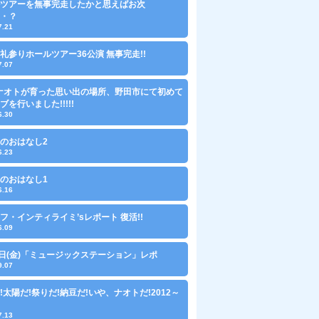
ツアーを無事完走したかと思えばお次
・？
7.21
礼参りホールツアー36公演 無事完走!!
7.07
にナオトが育った思い出の場所、野田市にて初めて
ブを行いました!!!!!
6.30
のおはなし2
6.23
のおはなし1
6.16
フ・インティライミ’sレポート 復活!!
6.09
1日(金)「ミュージックステーション」レポ
9.07
!太陽だ!祭りだ!納豆だ!いや、ナオトだ!2012～
7.13