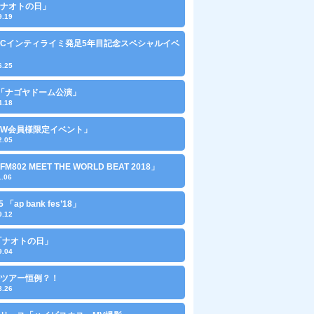
0「ナオトの日」
9.19
「FCインティライミ発足5年目記念スペシャルイベ
6.25
29「ナゴヤドーム公演」
4.18
1「W会員様限定イベント」
2.05
「FM802 MEET THE WORLD BEAT 2018」
1.06
15 「ap bank fes’18」
9.12
0 「ナオトの日」
9.04
ツアー恒例？！
8.26