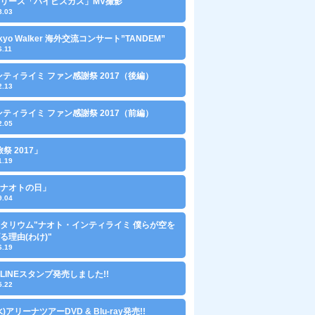
0リリース「ハイビスカス」MV撮影
8.03
Tokyo Walker 海外交流コンサート”TANDEM”
6.11
ンティライミ ファン感謝祭 2017（後編）
2.13
ンティライミ ファン感謝祭 2017（前編）
2.05
旅祭 2017」
1.19
0「ナオトの日」
9.04
タリウム"ナオト・インティライミ 僕らが空を
る理由(わけ)"
6.19
LINEスタンプ発売しました!!
5.22
(水)アリーナツアーDVD & Blu-ray発売!!