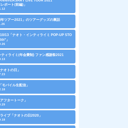
ANNIVERSARY LIVE TOUR 2021
VEレポート(前編)」
1.12
周年ツアー2021」のツアーグッズの裏話
1.26
～10/13「ナオト・インティライミ POP-UP STO
0th”」
0.26
ンティライミ(年会費制) ファン感謝祭2021
9.13
0「ナオトの日」
7.23
10「モバイル生配信」
2.18
0「アフタートーク」
0.29
ライブ「ナオトの日2020」
9.18