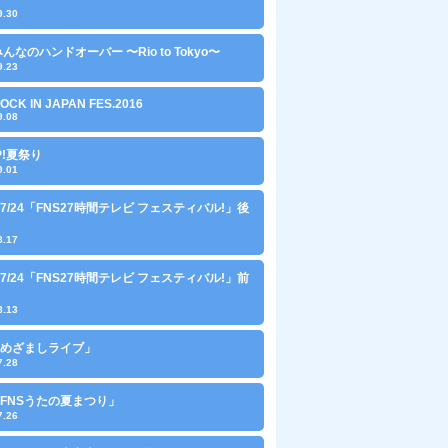
9.30
 みんなのハンドオーバー 〜Rio to Tokyo〜
9.23
ROCK IN JAPAN FES.2016
9.08
IP!夏祭り
9.01
3〜7/24「FNS27時間テレビ フェスティバル!」後
8.17
3〜7/24「FNS27時間テレビ フェスティバル!」前
8.13
9「めざましライブ」
7.28
8「FNSうたの夏まつり」
7.26