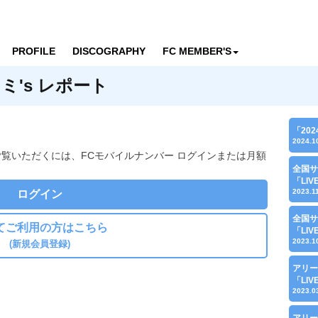
PROFILE
DISCOGRAPHY
FC MEMBER'S
's レポート
「20
2024.1
ご覧いただくには、FCモバイルナンバー ログインまたは月額
全国サ
「LI
2023.1
ログイン
全国サ
てご利用の方はこちら
「LI
2023.1
(新規会員登録)
アリー
「LI
2023.0
アリー