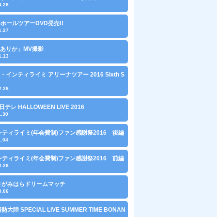
4.28
水)ホールツアーDVD発売!!
1.27
ありか」MV撮影
1.13
・インティライミ アリーナツアー 2016 Sixth S
2.28
 日テレ HALLOWEEN LIVE 2016
1.30
ンティライミ(年会費制)ファン感謝祭2016 後編
1.04
ンティライミ(年会費制)ファン感謝祭2016 前編
0.28
1 さがみはらドリームマッチ
0.06
 情熱大陸 SPECIAL LIVE SUMMER TIME BONAN