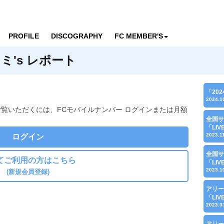
PROFILE
DISCOGRAPHY
FC MEMBER'S
's レポート
「20
2024.1
ご覧いただくには、FCモバイルナンバー ログインまたは月額
全国サ
「LI
2023.1
ログイン
全国サ
てご利用の方はこちら
「LI
2023.1
(新規会員登録)
アリー
「LI
2023.0
アリー