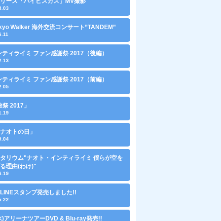
0リリース「ハイビスカス」MV撮影
8.03
Tokyo Walker 海外交流コンサート”TANDEM”
6.11
ンティライミ ファン感謝祭 2017（後編）
2.13
ンティライミ ファン感謝祭 2017（前編）
2.05
旅祭 2017」
1.19
0「ナオトの日」
9.04
タリウム"ナオト・インティライミ 僕らが空を
る理由(わけ)"
6.19
LINEスタンプ発売しました!!
5.22
(水)アリーナツアーDVD & Blu-ray発売!!