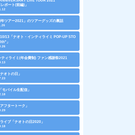
ANNIVERSARY LIVE TOUR 2021
VEレポート(前編)」
1.12
周年ツアー2021」のツアーグッズの裏話
1.26
～10/13「ナオト・インティライミ POP-UP STO
0th”」
0.26
ンティライミ(年会費制) ファン感謝祭2021
9.13
0「ナオトの日」
7.23
10「モバイル生配信」
2.18
0「アフタートーク」
0.29
ライブ「ナオトの日2020」
9.18