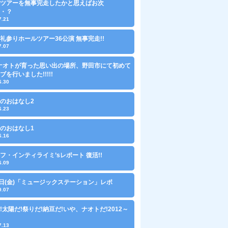
ツアーを無事完走したかと思えばお次
・？
7.21
礼参りホールツアー36公演 無事完走!!
7.07
にナオトが育った思い出の場所、野田市にて初めて
ブを行いました!!!!!
6.30
のおはなし2
6.23
のおはなし1
6.16
フ・インティライミ’sレポート 復活!!
6.09
1日(金)「ミュージックステーション」レポ
9.07
!太陽だ!祭りだ!納豆だ!いや、ナオトだ!2012～
7.13