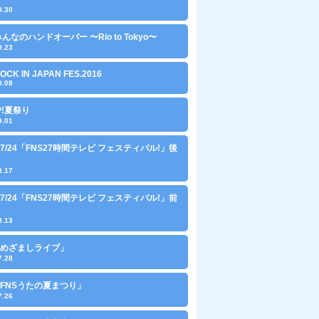
9.30
 みんなのハンドオーバー 〜Rio to Tokyo〜
9.23
ROCK IN JAPAN FES.2016
9.08
IP!夏祭り
9.01
3〜7/24「FNS27時間テレビ フェスティバル!」後
8.17
3〜7/24「FNS27時間テレビ フェスティバル!」前
8.13
9「めざましライブ」
7.28
8「FNSうたの夏まつり」
7.26