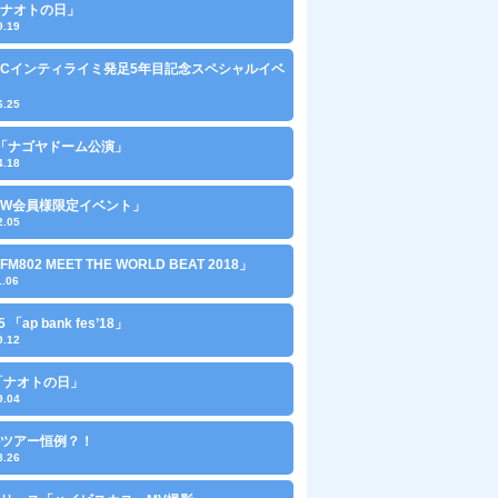
0「ナオトの日」
9.19
「FCインティライミ発足5年目記念スペシャルイベ
6.25
29「ナゴヤドーム公演」
4.18
1「W会員様限定イベント」
2.05
「FM802 MEET THE WORLD BEAT 2018」
1.06
15 「ap bank fes’18」
9.12
0 「ナオトの日」
9.04
ツアー恒例？！
8.26