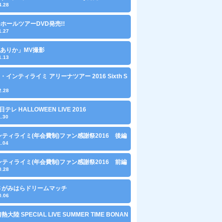
4.28
水)ホールツアーDVD発売!!
1.27
ありか」MV撮影
1.13
・インティライミ アリーナツアー 2016 Sixth S
2.28
 日テレ HALLOWEEN LIVE 2016
1.30
ンティライミ(年会費制)ファン感謝祭2016 後編
1.04
ンティライミ(年会費制)ファン感謝祭2016 前編
0.28
1 さがみはらドリームマッチ
0.06
 情熱大陸 SPECIAL LIVE SUMMER TIME BONAN