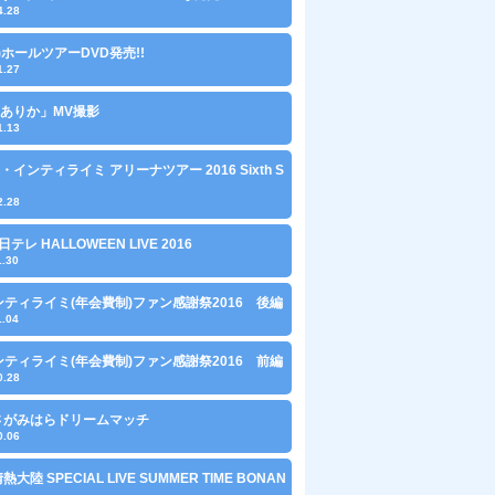
4.28
水)ホールツアーDVD発売!!
1.27
ありか」MV撮影
1.13
・インティライミ アリーナツアー 2016 Sixth S
2.28
 日テレ HALLOWEEN LIVE 2016
1.30
ンティライミ(年会費制)ファン感謝祭2016 後編
1.04
ンティライミ(年会費制)ファン感謝祭2016 前編
0.28
1 さがみはらドリームマッチ
0.06
 情熱大陸 SPECIAL LIVE SUMMER TIME BONAN