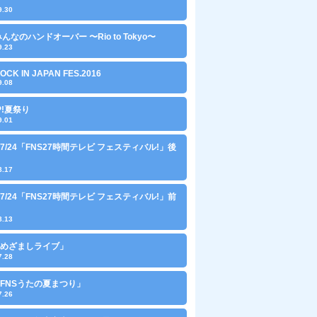
9.30
 みんなのハンドオーバー 〜Rio to Tokyo〜
9.23
ROCK IN JAPAN FES.2016
9.08
IP!夏祭り
9.01
3〜7/24「FNS27時間テレビ フェスティバル!」後
8.17
3〜7/24「FNS27時間テレビ フェスティバル!」前
8.13
9「めざましライブ」
7.28
8「FNSうたの夏まつり」
7.26