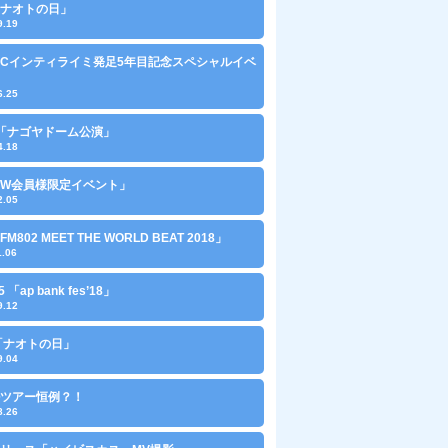
0「ナオトの日」
9.19
「FCインティライミ発足5年目記念スペシャルイベ
6.25
29「ナゴヤドーム公演」
4.18
1「W会員様限定イベント」
2.05
「FM802 MEET THE WORLD BEAT 2018」
1.06
15 「ap bank fes’18」
9.12
0 「ナオトの日」
9.04
ツアー恒例？！
8.26