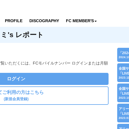
PROFILE
DISCOGRAPHY
FC MEMBER'S
's レポート
「20
2024.1
ご覧いただくには、FCモバイルナンバー ログインまたは月額
全国サ
「LI
2023.1
ログイン
全国サ
てご利用の方はこちら
「LI
2023.1
(新規会員登録)
アリー
「LI
2023.0
アリー