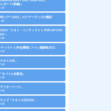
ANNIVERSARY LIVE TOUR 2021
VEレポート(前編)」
1.12
周年ツアー2021」のツアーグッズの裏話
1.26
～10/13「ナオト・インティライミ POP-UP STO
0th”」
0.26
ンティライミ(年会費制) ファン感謝祭2021
9.13
0「ナオトの日」
7.23
10「モバイル生配信」
2.18
0「アフタートーク」
0.29
ライブ「ナオトの日2020」
9.18