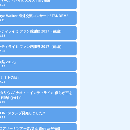
0リリース「ハイビスカス」MV撮影
8.03
Tokyo Walker 海外交流コンサート”TANDEM”
6.11
ンティライミ ファン感謝祭 2017（後編）
2.13
ンティライミ ファン感謝祭 2017（前編）
2.05
旅祭 2017」
1.19
0「ナオトの日」
9.04
タリウム"ナオト・インティライミ 僕らが空を
る理由(わけ)"
6.19
LINEスタンプ発売しました!!
5.22
(水)アリーナツアーDVD & Blu-ray発売!!