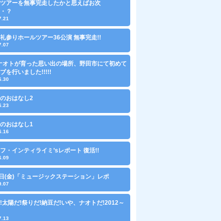
ツアーを無事完走したかと思えばお次
・？
7.21
礼参りホールツアー36公演 無事完走!!
7.07
にナオトが育った思い出の場所、野田市にて初めて
ブを行いました!!!!!
6.30
のおはなし2
6.23
のおはなし1
6.16
フ・インティライミ’sレポート 復活!!
6.09
1日(金)「ミュージックステーション」レポ
9.07
!太陽だ!祭りだ!納豆だ!いや、ナオトだ!2012～
7.13