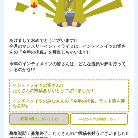
あけましておめでとうございます!!
今月のマンスリーインティライミは、インティメイツの皆さ
んの『今年の抱負』を募集しちゃいます!!
今年のインティメイツの皆さんは、どんな抱負や夢を持って
いるのかな!?
インティメイツの皆さん!!
たくさんの投稿ありがとうございました!!
インティメイツのみなさんの『今年の抱負』ラスト第４弾
を公開!!
ご応募有難うございました!!
みなさんの抱負はこちら!!
募集期間：募集終了。たくさんのご投稿有難うございました!!