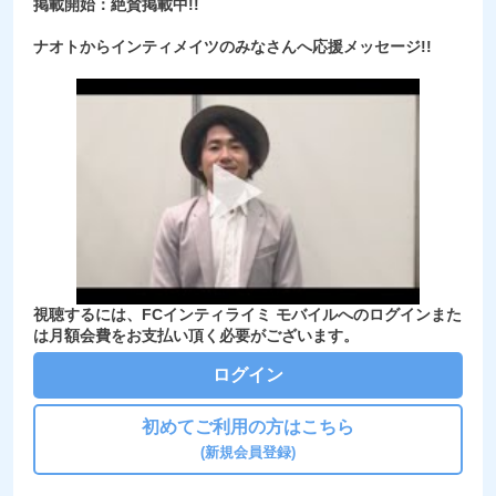
掲載開始：絶賛掲載中!!
ナオトからインティメイツのみなさんへ応援メッセージ!!
視聴するには、FCインティライミ モバイルへのログインまた
は月額会費をお支払い頂く必要がございます。
ログイン
初めてご利用の方はこちら
(新規会員登録)