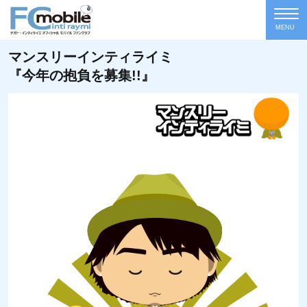
MENU
マンスリーインティライミ
『今年の抱負を募集!!』