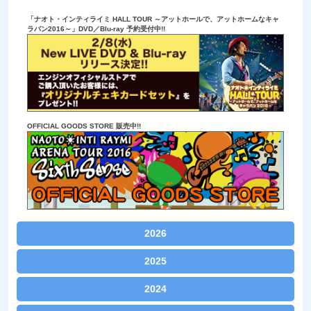
「ナオト・インティライミ HALL TOUR ～アットホールで、アットホームなキャ
ラバン2016～」DVD／Blu-ray 予約受付中!!
OFFICIAL GOODS STORE 販売中!!
2026
2025
『アンケートあれこれ!!2026年7月』
2024
『アンケートあれこれ!!2025年12月』
『アンケートあれこれ!!2026年6月』