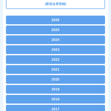
(新規会員登録)
2026
2025
『アンケートあれこれ!!2026年7月』
2024
『アンケートあれこれ!!2025年12月』
『アンケートあれこれ!!2026年6月』
2023
『アンケートあれこれ!!2024年12月』
『アンケートあれこれ!!2025年11月』
『アンケートあれこれ!!2026年5月』
2022
『アンケートあれこれ!!2023年12月』
『アンケートあれこれ!!2024年11月』
『アンケートあれこれ!!2025年10月』
『アンケートあれこれ!!2026年4月』
2021
『アンケートあれこれ!!2022年12月』
『アンケートあれこれ!!2023年11月』
『アンケートあれこれ!!2024年10月』
『アンケートあれこれ!!2025年9月』
『アンケートあれこれ!!2026年3月』
2020
『アンケートあれこれ!!2021年12月』
『アンケートあれこれ!!2022年11月』
『アンケートあれこれ!!2023年10月』
『アンケートあれこれ!!2024年9月』
『アンケートあれこれ!!2025年8月』
『アンケートあれこれ!!2026年2月』
2019
『アンケートあれこれ!!2020年12月』
『アンケートあれこれ!!2021年11月』
『アンケートあれこれ!!2022年10月』
『アンケートあれこれ!!2023年9月』
『アンケートあれこれ!!2024年8月』
『アンケートあれこれ!!2025年7月』
『アンケートあれこれ!!2026年1月』
2018
『アンケートあれこれ!!2019年12月』
『アンケートあれこれ!!2020年11月』
『アンケートあれこれ!!2021年10月』
『アンケートあれこれ!!2022年9月』
『アンケートあれこれ!!2023年8月』
『アンケートあれこれ!!2024年7月』
『アンケートあれこれ!!2025年6月』
2017
『アンケートあれこれ!!2018年12月』
『アンケートあれこれ!!2019年11月』
『アンケートあれこれ!!2020年10月』
『アンケートあれこれ!!2021年9月』
『アンケートあれこれ!!2022年8月』
『アンケートあれこれ!!2023年7月』